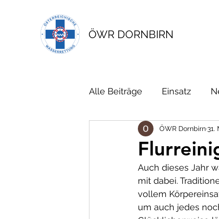
ÖWR DORNBIRN
Alle Beiträge
Einsatz
N
ÖWR Dornbirn
31.
Flurrein
Auch dieses Jahr wa
mit dabei. Traditio
vollem Körpereinsa
um auch jedes noch